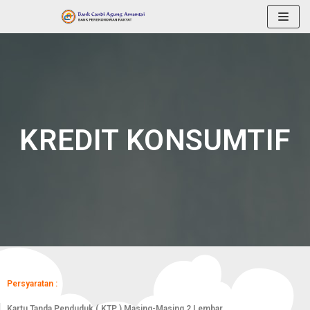
Lompat
ke
konten
KREDIT KONSUMTIF
Persyaratan :
Kartu Tanda Penduduk ( KTP ) Masing-Masing 2 Lembar