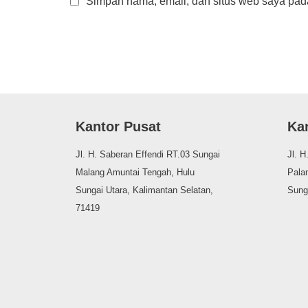
Simpan nama, email, dan situs web saya pada
Kantor Pusat
Ka
Jl. H. Saberan Effendi RT.03 Sungai
Jl. H
Malang Amuntai Tengah, Hulu
Palam
Sungai Utara, Kalimantan Selatan,
Sung
71419