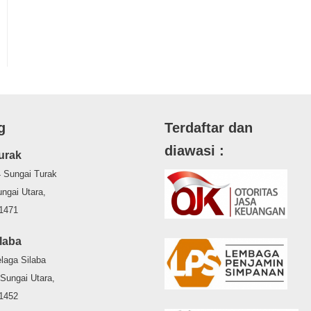
g
Terdaftar dan
diawasi :
urak
 Sungai Turak
ngai Utara,
71471
laba
laga Silaba
Sungai Utara,
71452